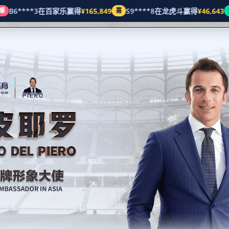
关于大发体育
五大联赛
体育中心
体育种类
加
体育中心
育中心
Stake体育引领全球赛事互动新浪潮打造沉浸式运