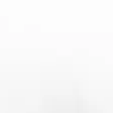
用户的观赛界面中，使娱乐性和互动性达到最佳平衡。
序将观赛和娱乐深度结合。用户在观看赛事的同时，可以参
体验模式显著提升了用户的粘性和参与度，真正实现了
力于构建全球赛事互动生态。通过与国际体育组织、俱乐部
事资源，涵盖足球、篮球、网球、电竞等多种体育项目，
地域、多语言的互动功能，用户可以与世界各地的观众同时
球性赛事社区。这种跨文化的互动生态不仅拓展了平台的
同感。
互动机制，打造了完整的赛事生态链。用户可以关注喜欢的
其他用户形成长期互动关系，这种社区化运营模式显著提