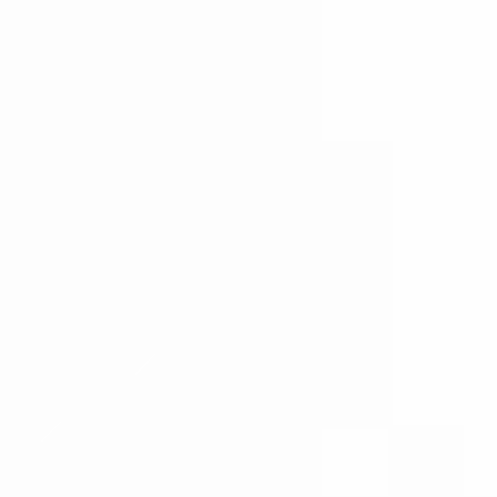
1、技术驱动赛事互动
Stake体育的核心竞争力之一在于其强
户可以在比赛进行的每一秒钟获得精准的
能够更科学地进行预测和互动，形成深度
在赛事直播技术方面，Stake体育采用
时切换观看视角，获得类似亲临现场的观
现，也为互动功能提供了可靠的支持。