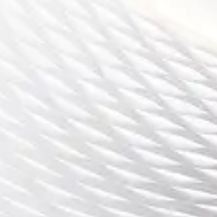
升了用户的活跃度和忠诚度。
同时，Stake体育鼓励用户创造内容，
富平台内容。这种开放式互动生态使平台
枢纽。
4、智能数据驱动策略
数据驱动是Stake体育实现沉浸式体验
以及互动数据，构建完整的智能数据体系
在智能推荐方面，Stake体育利用机器
事信息和互动活动。这不仅提高了用户参
此外，Stake体育通过数据分析优化赛
以及观众偏好，调整赛事内容呈现方式和
与。
更重要的是，数据驱动策略使Stake体