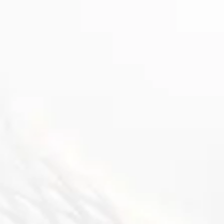
音，还是战术分析图表，都被巧妙融合进
此外，Stake体育利用互动游戏和小程
与竞猜、虚拟任务或挑战活动，这种双重
“沉浸式运动娱乐”的理念。
3、全球赛事互动生态
Stake体育不仅关注技术和体验，还致
及赛事运营方合作，平台汇聚了丰富的赛
满足不同用户群体的需求。
在全球化布局上，Stake体育实现了跨
参与互动讨论、投票或竞猜，真正形成全
影响力，也增强了用户的归属感和社群认
Stake体育还通过线上赛事社区和社交
球队和运动员，参与赛事话题讨论，并与