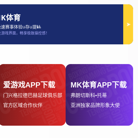
导航
关于大发体育
五大联赛
体育中心
体育种类
加入大发投注