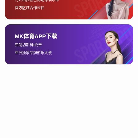
运营决策已难以满足精细化管理需求。代理后台通过
数据采集与分析功能，为运营决策提供了客观依据，
使数据驱动成为提升效率的重要抓手。
后台可以对代理销售数据、用户行为数据以及赛事关
注度数据进行多维度统计分析。通过可视化报表，管
理者能够快速识别运营中的优势与短板，从而及时调
整资源配置和推广策略，提高整体转化效率。
进一步来看，数据驱动还体现在预测与预警机制的建
立上。通过对历史数据的持续积累与分析，后台可以
对异常波动进行提前提示，帮助运营团队在问题扩大
之前采取应对措施，实现从被动管理向主动管理的转
变。
三、流程优化实践路径
运营管理效率的提升不仅依赖功能完善，更取决于流