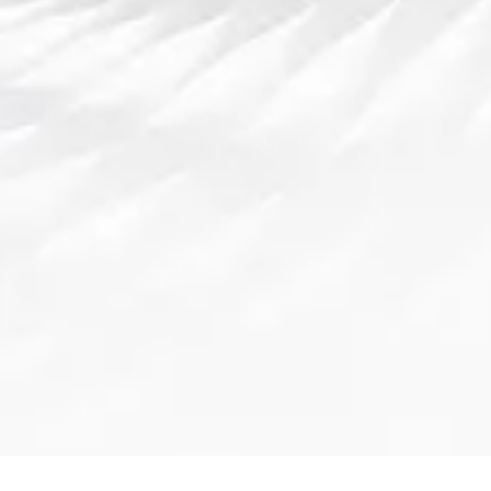
搜索
导航
关于大发体育
五大联赛