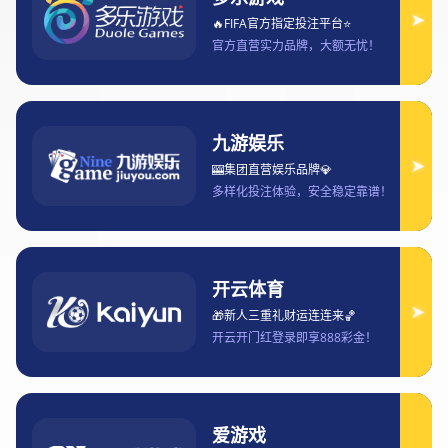
LPL代理后台功能全景解析与运营管理效
率提升方案研究实践策略
2026-01-16 19:46:26
文章摘要的内容：围绕“LPL代理后台功能全景解析与
运营管理效率提升方案研究实践策略”这一核心主题，
本文系统梳理了LPL代理后台在实际运营中的功能结