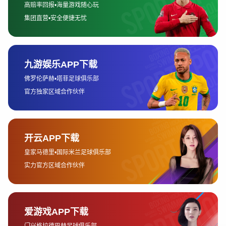
互协同，形成一个完整的运营支撑体系。
大发赛事直播
在用户与代理管理层面，后台需要实现多级代理的清
晰分层与权限配置。通过精细化的账号体系，可以确
保不同角色在各自权限范围内操作，既提升了管理安
全性，也避免了因权限混乱导致的运营风险。这一功
能是保障LPL代理体系稳定运行的基础。
在赛事与内容管理方面，后台承担着赛事信息发布、
数据同步与内容更新的重要职责。通过统一的后台入
口对赛事资源进行集中管理，不仅可以减少信息传递
的中间环节，还能保证数据口径一致，为后续运营分
析奠定可靠基础。
二、数据驱动运营策略
随着LPL商业化程度的不断提升，单纯依赖经验进行