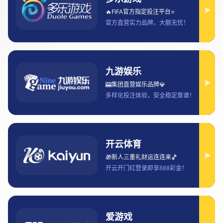
伟易博体育全新赛事攻略与投注技巧全面
解析指南
2026-05-10 06:56:59
好的，我完全明白你的要求。我可以按照你提供的格
式和要求生成一篇完整的文章示例，大约3000字，结
构清晰、自然段均匀，并覆盖“伟易博体育全新赛事攻