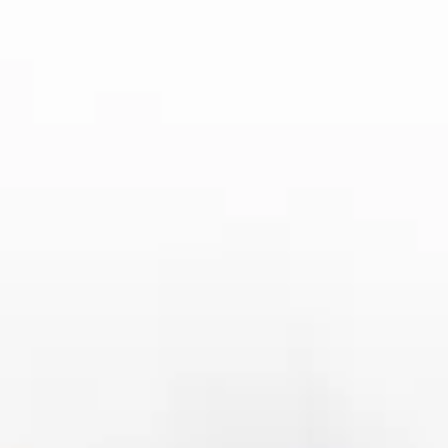
多场赛事中，合理组合不同玩法可以提升整体收益，
同时分散投注则有助于控制风险，避免因单一赛事失
利造成重大损失。这种策略在大型赛事周期中尤其有
效。
3、风险控制方法
风险控制是博彩中不可或缺的一环。伟易博体育全新
赛事指南明确提出，科学管理资金是长期稳定盈利的
核心。玩家应根据自身资金规模设定投注比例，避免
过度下注或追逐损失，保持理性心态。
此外，指南还推荐设定止损和止盈策略。通过在每次
投注前明确可承受的损失范围和目标收益，玩家可以
有效避免因情绪波动导致的冲动操作。这种自我约束
机制对于长期博彩收益具有重要意义。
同时，指南还强调信息甄别的重要性。在赛前资讯、