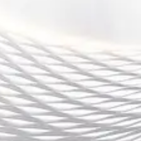
为人们生活中的重要组成部分。
健康理念深入人心
在现代社会快节奏生活环境下，越来越多人开始重视
身体健康与精神状态。合乐体育不仅关注用户运动本
身，更注重健康生活理念的传播。平台通过丰富的健
康内容输出，引导用户树立科学运动观念，帮助大众
形成更加积极健康的生活方式。
平台定期推出健康知识讲座、营养饮食课程以及心理
健康指导内容，为用户提供全面健康管理服务。相比
传统单一运动平台，合乐体育更加注重“运动+健康”综
合生态建设，让用户在锻炼身体的同时，也能够提升
整体生活品质。
大发体育
为了进一步提升用户参与感，平台还推出了多种健康