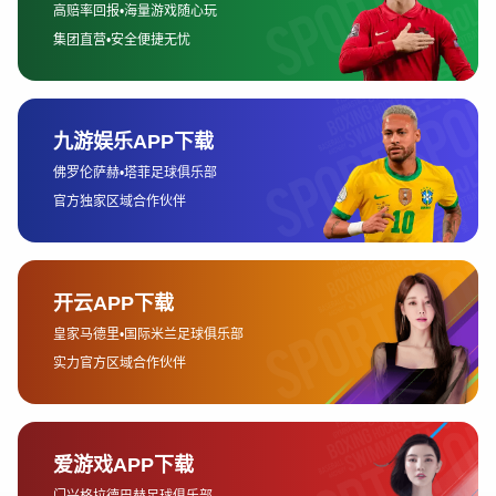
随着数字化技术不断渗透到体育行业，合乐体育积极
引入智能科技，为用户打造更加高效便捷的运动体验
平台。平台通过大数据分析、人工智能算法以及智能
穿戴设备连接，实现了用户运动数据的实时监测与分
析，使运动过程更加科学化、精准化。用户不仅能够
随时了解自己的身体状态，还可以根据系统建议制定
更加合理的训练计划。
在传统运动模式中，很多人由于缺乏专业指导，容易
出现运动效果不明显甚至运动损伤的问题。而合乐体
育通过智能运动评估系统，为用户提供个性化运动方
案。系统会结合年龄、体能、运动习惯等多维度数
据，自动生成适合不同用户的训练课程，帮助用户更
加安全有效地完成运动目标。
与此同时，平台还积极建设线上互动生态，通过移动
端应用实现运动课程直播、线上赛事互动以及社区交