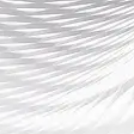
激励机制。例如运动积分体系、健康挑战活动以及社
群打卡计划等方式，有效提高了用户坚持运动的积极
性。很多用户在长期参与过程中，不仅改善了身体状
态，也逐渐养成了规律运动习惯。
同时，合乐体育还积极倡导绿色健康生活理念。平台
通过举办环保跑步活动、低碳骑行计划以及公益体育
赛事等形式，将健康与社会责任相结合，进一步提升
品牌影响力与社会价值。这种积极向上的企业文化，
也获得了广大用户的认可与支持。
产业融合推动未来
随着体育产业不断升级，跨界融合已经成为行业发展
的重要趋势。合乐体育积极整合互联网、文化娱乐、
旅游以及商业零售等多个领域资源，打造更加开放、
多元的体育产业生态链。通过产业协同发展，平台不