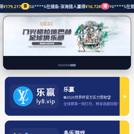
五大联赛
首页
五大联赛
合乐体育打造全新运动体验平台引
领健康生活方式新时代