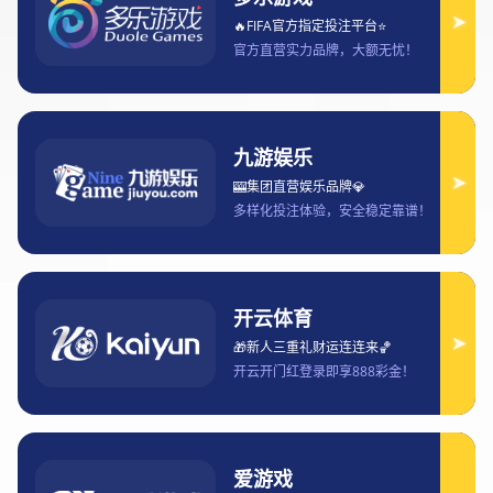
合乐体育打造全新运动体验平台引领健康
生活方式新时代
2026-05-28 14:01:48
在全民健康意识持续增强、数字科技快速发展的时代
背景下，体育行业正在迎来前所未有的发展机遇。合
乐体育以创新理念为核心，以智能科技为驱动，积极